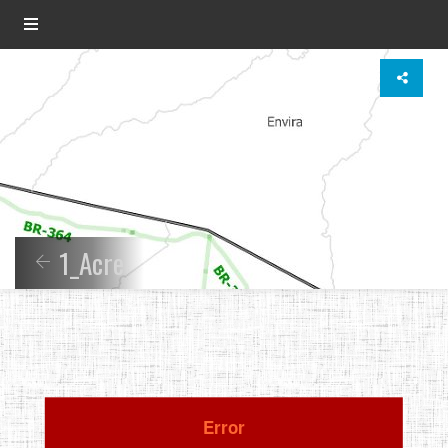
1_Acre
Error