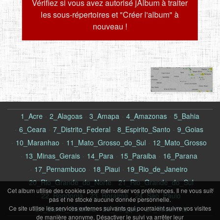
Vérifiez si vous avez autorisé jAlbum à traiter
les sous-répertoires et "Créer l'album" à
nouveau !
2_Alagoas
1_Acre
2_Alagoas
3_Amapa
4_Amazonas
5_Bahia
6_Ceara
7_Distrito_Federal
8_Espirito_Santo
9_Goias
10_Maranhao
11_Mato_Grosso_do_Sul
12_Mato_Grosso
13_Minas_Gerais
14_Para
15_Paraiba
16_Parana
17_Pernambuco
18_Piaui
19_Rio_de_Janeiro
20_Rio_Grande_do_Norte
21_Rio_Grande_do_Sul
×
Cet album utilise des cookies pour mémoriser vos préférences. Il ne vous suit
22_Rondonia
23_Roraima
24_Sao_Paulo
pas et ne stocke aucune donnée personnelle.
Ce site utilise les services externes suivants qui pourraient suivre vos visites
25_Santa_Catarina
26_Sergipe
27_Tocantins
de manière anonyme. Désactiver le suivi va arrêter leur